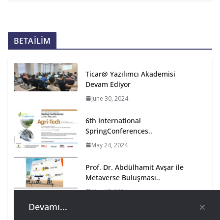
BETAİLİM
Ticar@ Yazılımcı Akademisi
Devam Ediyor
June 30, 2024
6th International
SpringConferences..
May 24, 2024
Prof. Dr. Abdülhamit Avşar ile
Metaverse Buluşması..
May 17, 2024
Devamı...
BeTa, Ticar@ Yazılım Akademisi