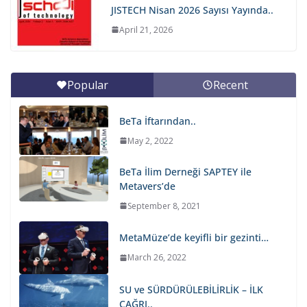
JISTECH Nisan 2026 Sayısı Yayında..
April 21, 2026
Popular
Recent
BeTa İftarından..
May 2, 2022
BeTa İlim Derneği SAPTEY ile
Metavers’de
September 8, 2021
MetaMüze’de keyifli bir gezinti…
March 26, 2022
SU ve SÜRDÜRÜLEBİLİRLİK – İLK
ÇAĞRI..