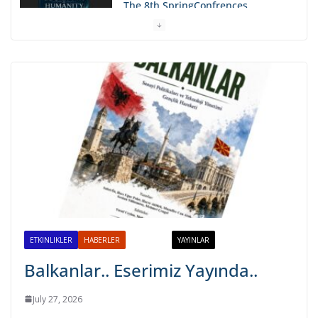
The 8th SpringConfrences…
May 4, 2026
JISTECH Nisan 2026 Sayısı
Yayında..
April 21, 2026
Balkanlar.. Eserimiz Yayında..
July 27, 2026
ETKINLIKLER
HABERLER
PROJELER
YAYINLAR
Balkanlar.. Eserimiz Yayında..
July 27, 2026