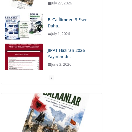
BeTa İlimden 3 Eser
Daha..
July 1, 2026
JIPAT Haziran 2026
Yayınlandı..
June 3, 2026
BeTa İlim Derneği –
Yeni Yayın..
May 8, 2026
The 8th
SpringConfrences…
May 4, 2026
JISTECH Nisan 2026