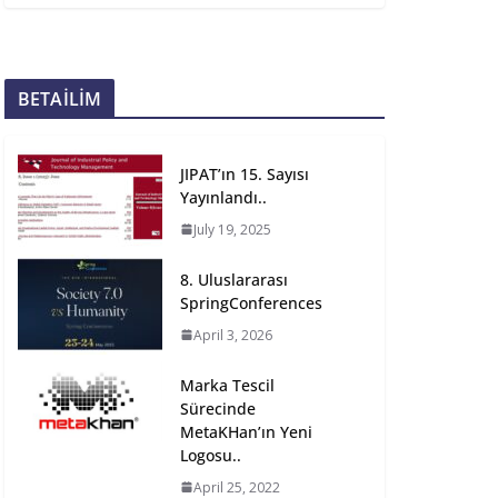
BETAİLİM
JIPAT’ın 15. Sayısı
Yayınlandı..
July 19, 2025
8. Uluslararası
SpringConferences
April 3, 2026
Marka Tescil
Sürecinde
MetaKHan’ın Yeni
Logosu..
April 25, 2022