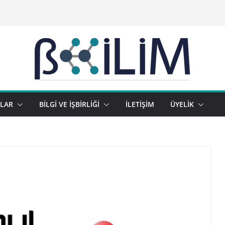
NLAR
BİLGİ VE İŞBİRLİĞİ
İLETİŞİM
ÜYELİK