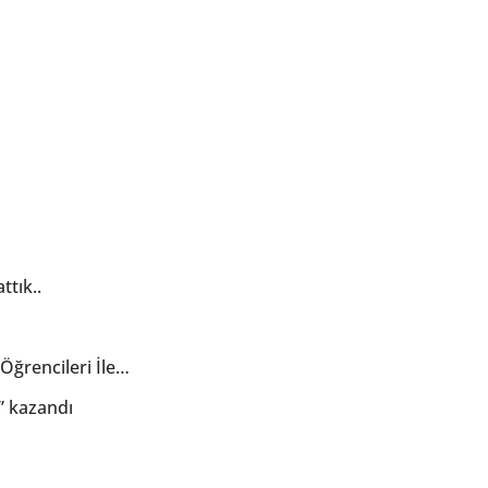
ttık..
ğrencileri İle…
ü” kazandı