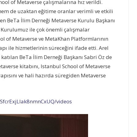
ool of Metaverse çalışmalarına hız verildi.
m de uzaktan eğitime oranlar verimli ve etkili
en BeTa İlim Derneği Metaverse Kurulu Başkanı
 Kurulumuz ile çok önemli çalışmalar
ool of Metaverse ve MetaKhan Platformlarının
 yapı ile hizmetlerinin süreceğini ifade etti. Arel
a katılan BeTa İlim Derneği Başkanı Sabri Öz de
taverse kitabını, Istanbul School of Metaverse
yapısını ve hali hazırda süregiden Metaverse
kSfcrExjLlak8nmnCxUQ/videos