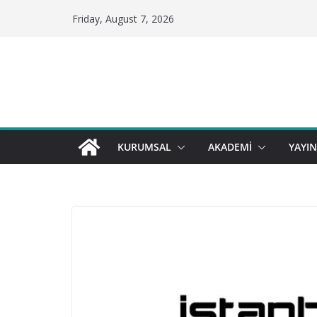
Skip
Friday, August 7, 2026
to
content
KURUMSAL
AKADEMİ
YAYI