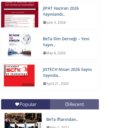
JIPAT Haziran 2026
Yayınlandı..
June 3, 2026
BeTa İlim Derneği – Yeni
Yayın..
May 8, 2026
JISTECH Nisan 2026 Sayısı
Yayında..
April 21, 2026
Popular
Recent
BeTa İftarından..
May 2, 2022