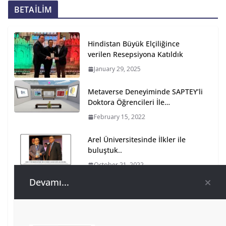
BETAİLİM
Hindistan Büyük Elçiliğince
verilen Resepsiyona Katıldık
January 29, 2025
Metaverse Deneyiminde SAPTEY’li
Doktora Öğrencileri İle…
February 15, 2022
Arel Üniversitesinde İlkler ile
buluştuk..
October 21, 2022
Devamı...
IndusFood 2024 Fuarındayız
January 9, 2024