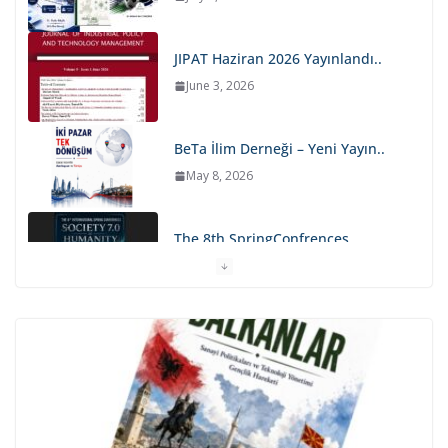
JIPAT Haziran 2026 Yayınlandı..
June 3, 2026
BeTa İlim Derneği – Yeni Yayın..
May 8, 2026
The 8th SpringConfrences…
May 4, 2026
JISTECH Nisan 2026 Sayısı
Yayında..
April 21, 2026
Balkanlar.. Eserimiz Yayında..